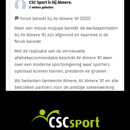
CSC Sport
is bij Almere.
3 weken geleden
🏁 Finish bereikt bij AV Almere '81 🏃‍♀️🏃‍♂️
Weer een mooie mijlpaal bereikt: de werkzaamheden
bij AV Almere '81 zijn afgerond en daarmee is de
finish bereikt!
Met de realisatie van de vernieuwde
atletiekaccommodatie beschikt AV Almere '81 weer
over een moderne sportomgeving waar sporters
optimaal kunnen trainen, presteren en groeien.
Wij bedanken Gemeente Almere, AV Almere '81 en alle
betrokken partners voor de prettige samenwerking
en het vertrouwen tijdens de uitvoering van dit
project.
Wij wensen alle atleten veel sportplezier en
succesvolle prestaties op de vernieuwde
accommodatie