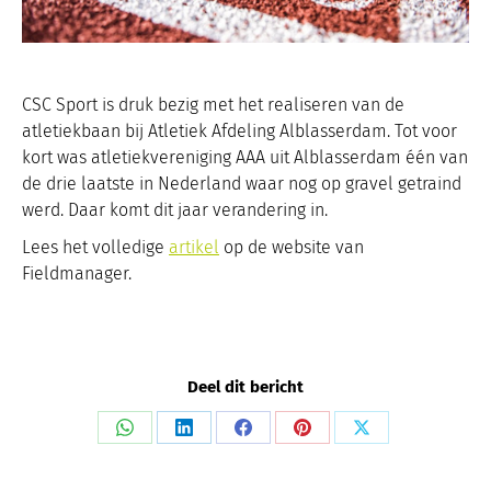
CSC Sport is druk bezig met het realiseren van de
atletiekbaan bij Atletiek Afdeling Alblasserdam. Tot voor
kort was atletiekvereniging AAA uit Alblasserdam één van
de drie laatste in Nederland waar nog op gravel getraind
werd. Daar komt dit jaar verandering in.
Lees het volledige
artikel
op de website van
Fieldmanager.
Deel dit bericht
Share
Share
Share
Share
Share
on
on
on
on
on