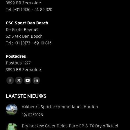
3899 BR Zeewolde
Tel : +31 (0)36 - 54 89 320
CSC Sport Den Bosch
De Grote Beer 49
5215 MR Den Bosch
Tel : +31 (0)73 - 69 10 816
Postadres
Postbus 1277
3890 BB Zeewolde
Vind ons op:
Facebook
X
YouTube
Linkedin
page
page
page
page
LAATSTE NIEUWS
opens
opens
opens
opens
in
in
in
in
Vakbeurs Sportaccommodaties Houten
new
new
new
new
19/02/2026
window
window
window
window
Dry hockey: GreenFields Pure EP & TX Dry officieel