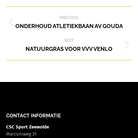
WhatsApp
LinkedIn
Facebook
Pinterest
X
POST
NAVIGATION
PREVIOUS
Previous
ONDERHOUD ATLETIEKBAAN AV GOUDA
post:
NEXT
Next
NATUURGRAS VOOR VVV VENLO
post:
CONTACT INFORMATIE
CSC Sport Zeewolde
Marconiweg 31