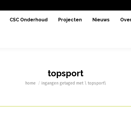
CSC Onderhoud
Projecten
Nieuws
Over
topsport
Je bent hier:
home
ingangen getaged met \ topsport\