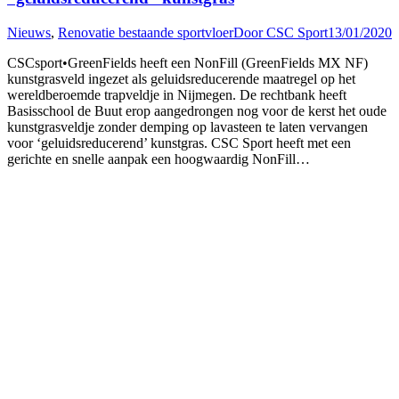
Nieuws
,
Renovatie bestaande sportvloer
Door
CSC Sport
13/01/2020
CSCsport•GreenFields heeft een NonFill (GreenFields MX NF)
kunstgrasveld ingezet als geluidsreducerende maatregel op het
wereldberoemde trapveldje in Nijmegen. De rechtbank heeft
Basisschool de Buut erop aangedrongen nog voor de kerst het oude
kunstgrasveldje zonder demping op lavasteen te laten vervangen
voor ‘geluidsreducerend’ kunstgras. CSC Sport heeft met een
gerichte en snelle aanpak een hoogwaardig NonFill…