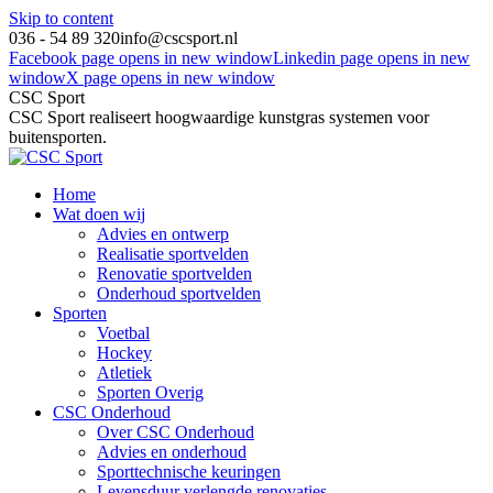
Skip to content
036 - 54 89 320
info@cscsport.nl
Facebook page opens in new window
Linkedin page opens in new
window
X page opens in new window
CSC Sport
CSC Sport realiseert hoogwaardige kunstgras systemen voor
buitensporten.
Home
Wat doen wij
Advies en ontwerp
Realisatie sportvelden
Renovatie sportvelden
Onderhoud sportvelden
Sporten
Voetbal
Hockey
Atletiek
Sporten Overig
CSC Onderhoud
Over CSC Onderhoud
Advies en onderhoud
Sporttechnische keuringen
Levensduur verlengde renovaties