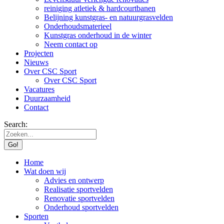
reiniging atletiek & hardcourtbanen
Belijning kunstgras- en natuurgrasvelden
Onderhoudsmaterieel
Kunstgras onderhoud in de winter
Neem contact op
Projecten
Nieuws
Over CSC Sport
Over CSC Sport
Vacatures
Duurzaamheid
Contact
Search:
Home
Wat doen wij
Advies en ontwerp
Realisatie sportvelden
Renovatie sportvelden
Onderhoud sportvelden
Sporten