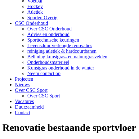
Voetbal
Hockey
Atletiek
Sporten Overig
CSC Onderhoud
Over CSC Onderhoud
Advies en onderhoud
Sporttechnische keuringen
Levensduur verlengde renovaties
reiniging atletiek & hardcourtbanen
Belijning kunstgras- en natuurgrasvelden
Onderhoudsmaterieel
Kunstgras onderhoud in de winter
Neem contact op
Projecten
Nieuws
Over CSC Sport
Over CSC Sport
Vacatures
Duurzaamheid
Contact
Renovatie bestaande sportvloer