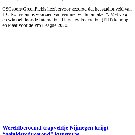
CSCsport•GreenFields heeft ervoor gezorgd dat het stadionveld van
HC Rotterdam is voorzien van een nieuw ”biljartlaken”. Met vlag
en wimpel door de International Hockey Federation (FIH) keuring
en klaar voor de Pro League 2020!
Wereldberoemd trapveldje Nijmegen krijgt
“geluidsreducerend” kunstgras