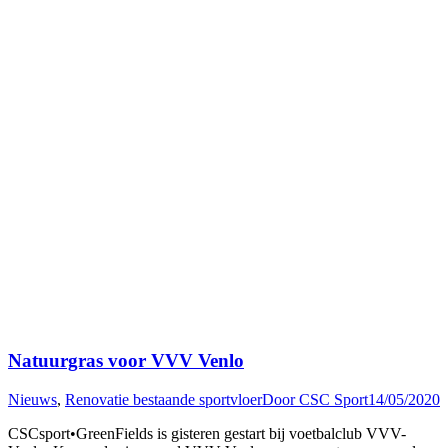
Natuurgras voor VVV Venlo
Nieuws
,
Renovatie bestaande sportvloer
Door
CSC Sport
14/05/2020
CSCsport•GreenFields is gisteren gestart bij voetbalclub VVV-