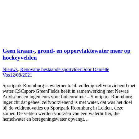
Geen kraan-, grond- en oppervlaktewater meer op
hockeyvelden
Nieuws
,
Renovatie bestaande sportvloer
Door
Danielle
Vos
12/08/2021
Sportpark Roomburg is waterneutraal: volledig zelfvoorzienend met
water CSCsport•GreenFields heeft in samenwerking met Newae
Adviseurs en ingenieurs voor buitenruimte – Sportpark Roomburg
ingericht dat geheel zelfvoorzienend is met water, dat was het doel
bij de veldrenovaties op Sportpark Roomburg in Leiden, deze
zomer. De velden werden voorzien van een waterbuffer, die
hemelwater en beregeningswater opvangt…